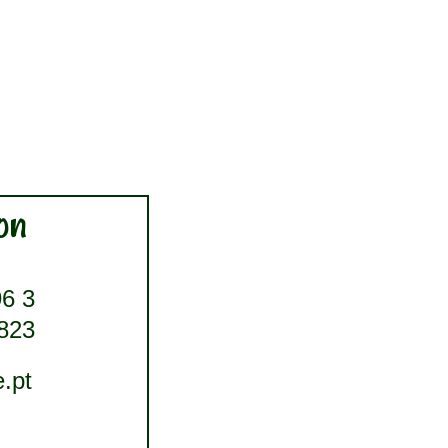
on
96 3
 823
.pt